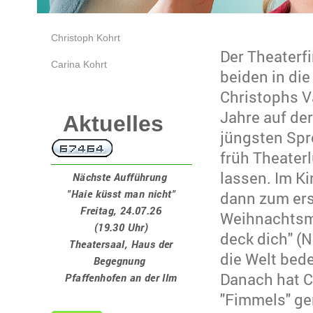
Christoph Kohrt
Der Theaterf
Carina Kohrt
beiden in die
Christophs V
Jahre auf de
Aktuelles
jüngsten Sp
früh Theater
lassen. Im Ki
Nächste Aufführung
"Haie küsst man nicht"
dann zum ers
Freitag, 24.07.26
Weihnachtsm
(19.30 Uhr)
deck dich" (N
Theatersaal, Haus der
die Welt bed
Begegnung
Danach hat C
Pfaffenhofen an der Ilm
"Fimmels" ge