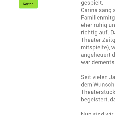
gespielt.
Karten
Carina sang 
Familienmitgl
eher ruhig un
richtig auf. 
Theater Zeit
mitspielte), 
angeheuert du
war dementsp
Seit vielen J
dem Wunsch a
Theaterstück
begeistert, d
Nun sind wir 