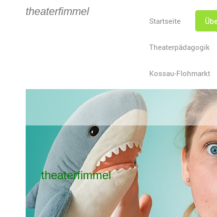
theaterfimmel
Startseite
Übe
Theaterpädagogik
Kossau-Flohmarkt
theaterfimmel
The
für Gro