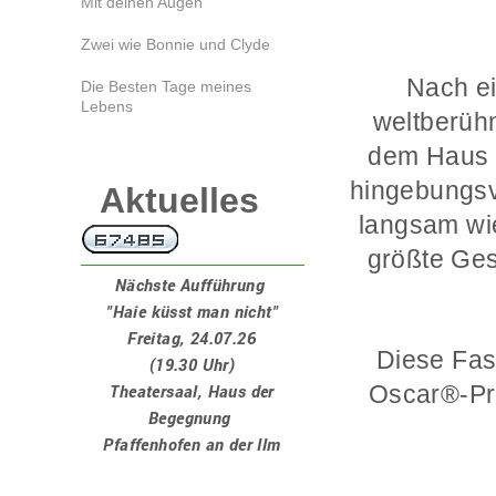
Mit deinen Augen
Zwei wie Bonnie und Clyde
Nach ei
Die Besten Tage meines
Lebens
weltberüh
dem Haus s
hingebungsvo
Aktuelles
langsam wie
größte Ges
Nächste Aufführung
"Haie küsst man nicht"
Freitag, 24.07.26
Diese Fas
(19.30 Uhr)
Theatersaal, Haus der
Oscar®-Pre
Begegnung
Pfaffenhofen an der Ilm