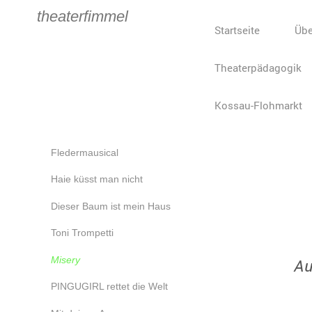
theaterfimmel
Startseite
Übe
Theaterpädagogik
Kossau-Flohmarkt
theaterfimmel
Fledermausical
The
für Gro
Haie küsst man nicht
Dieser Baum ist mein Haus
Toni Trompetti
Misery
Au
PINGUGIRL rettet die Welt